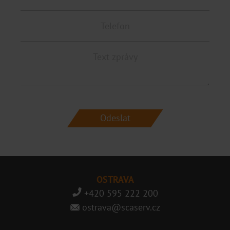
Brno
Praha
Pardubice
Hradec Králové
Distributoři
OSTRAVA
+420 595 222 200
ostrava@scaserv.cz