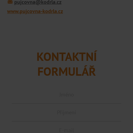
pujcovna@kodrla.cz
www.pujcovna-kodrla.cz
O NÁS
Projekty podpořené EU
Projekty
Ke stažení
KONTAKTNÍ
Kariéra
Podporujeme
FORMULÁŘ
FAQ
Ochrana oznamovatelů
POBOČKY
Ostrava
Olomouc