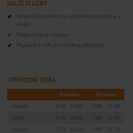
DALŠÍ SLUŽBY
O NÁS
Parkování osobních a nákladních aut přímo v
Projekty podpořené EU
areálu
Projekty
Platba hotově i kartou
Ke stažení
Připojení k wifi pro všechny zákazníky
Kariéra
Podporujeme
FAQ
PROVOZNÍ DOBA
Ochrana oznamovatelů
Pobočka
Půjčovna
POBOČKY
Pondělí
7:30 - 16:00
7:00 - 15:30
Ostrava
Úterý
7:30 - 16:00
7:00 - 15:30
Olomouc
Středa
7:30 - 16:00
7:00 - 15:30