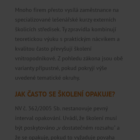
Mnoho firem přesto vysílá zaměstnance na
specializované lešenářské kurzy externích
školicích středisek. Ty zpravidla kombinují
teoretickou výuku s praktickým nácvikem a
kvalitou často převyšují školení
vnitropodnikové. Z pohledu zákona jsou obě
varianty přípustné, pokud pokryjí výše
uvedené tematické okruhy.
JAK ČASTO SE ŠKOLENÍ OPAKUJE?
NV č. 362/2005 Sb. nestanovuje pevný
interval opakování. Uvádí, že školení musí
být poskytováno „v dostatečném rozsahu" a
že se opakuje, pokud to vyžaduje povaha