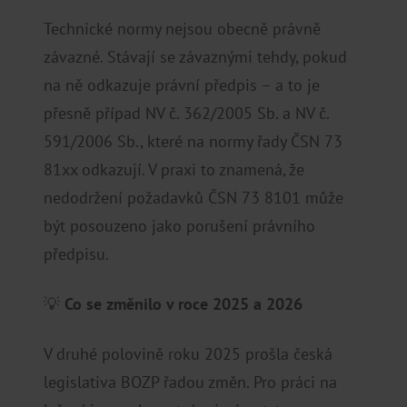
Technické normy nejsou obecně právně
závazné. Stávají se závaznými tehdy, pokud
na ně odkazuje právní předpis – a to je
přesně případ NV č. 362/2005 Sb. a NV č.
591/2006 Sb., které na normy řady ČSN 73
81xx odkazují. V praxi to znamená, že
nedodržení požadavků ČSN 73 8101 může
být posouzeno jako porušení právního
předpisu.
💡
Co se změnilo v roce 2025 a 2026
V druhé polovině roku 2025 prošla česká
legislativa BOZP řadou změn. Pro práci na