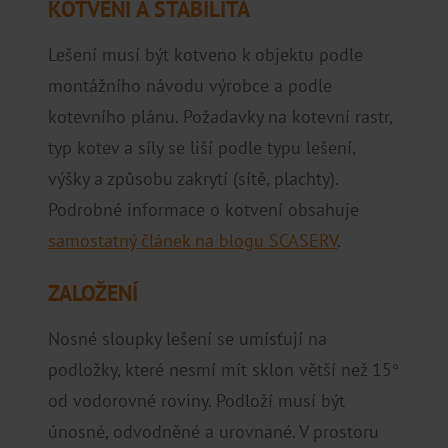
KOTVENÍ A STABILITA
Lešení musí být kotveno k objektu podle
montážního návodu výrobce a podle
kotevního plánu. Požadavky na kotevní rastr,
typ kotev a síly se liší podle typu lešení,
výšky a způsobu zakrytí (sítě, plachty).
Podrobné informace o kotvení obsahuje
samostatný článek na blogu SCASERV
.
ZALOŽENÍ
Nosné sloupky lešení se umísťují na
podložky, které nesmí mít sklon větší než 15°
od vodorovné roviny. Podloží musí být
únosné, odvodněné a urovnané. V prostoru