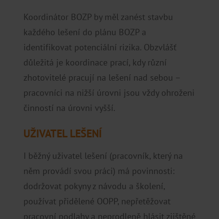
Koordinátor BOZP by měl zanést stavbu
každého lešení do plánu BOZP a
identifikovat potenciální rizika. Obzvlášť
důležitá je koordinace prací, kdy různí
zhotovitelé pracují na lešení nad sebou –
pracovníci na nižší úrovni jsou vždy ohroženi
činností na úrovni vyšší.
UŽIVATEL LEŠENÍ
I běžný uživatel lešení (pracovník, který na
něm provádí svou práci) má povinnosti:
dodržovat pokyny z návodu a školení,
používat přidělené OOPP, nepřetěžovat
pracovní podlahy a neprodleně hlásit zjištěné