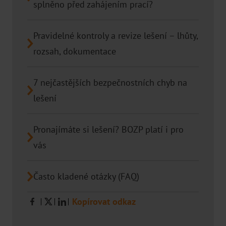
splněno před zahájením prací?
O NÁS
Projekty podpořené EU
Pravidelné kontroly a revize lešení – lhůty,
rozsah, dokumentace
Projekty
Ke stažení
7 nejčastějších bezpečnostních chyb na
Kariéra
lešení
Podporujeme
Pronajímáte si lešení? BOZP platí i pro
FAQ
vás
Ochrana oznamovatelů
Často kladené otázky (FAQ)
POBOČKY
Ostrava
Kopírovat odkaz
Olomouc