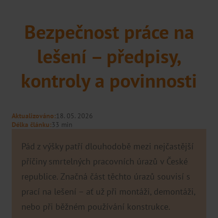
Brno
Praha
Bezpečnost práce na
Pardubice
lešení – předpisy,
Hradec Králové
kontroly a povinnosti
Distributoři
Aktualizováno:
18. 05. 2026
Délka článku:
33 min
Pád z výšky patří dlouhodobě mezi nejčastější
příčiny smrtelných pracovních úrazů v České
republice. Značná část těchto úrazů souvisí s
prací na lešení – ať už při montáži, demontáži,
nebo při běžném používání konstrukce.