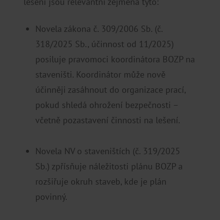
lešení jsou relevantní zejména tyto:
Novela zákona č. 309/2006 Sb. (č.
318/2025 Sb., účinnost od 11/2025)
posiluje pravomoci koordinátora BOZP na
staveništi. Koordinátor může nově
účinněji zasáhnout do organizace prací,
pokud shledá ohrožení bezpečnosti –
včetně pozastavení činnosti na lešení.
Novela NV o staveništích (č. 319/2025
Sb.) zpřísňuje náležitosti plánu BOZP a
rozšiřuje okruh staveb, kde je plán
povinný.