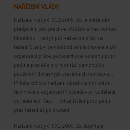
NAŘÍZENÍ VLÁDY
Nařízení vlády č. 362/2005 Sb. je stěžejním
předpisem pro práci ve výškách a nad volnou
hloubkou – tedy i pro veškerou práci na
lešení. Stanoví povinnosti zaměstnavatele při
organizaci práce, požadavky na ochranu proti
pádu a pravidla pro montáž, demontáž a
používání dočasných stavebních konstrukcí.
Příloha tohoto nařízení obsahuje konkrétní
technické a organizační požadavky rozdělené
do jedenácti částí – od zajištění proti pádu
přes lešení až po školení.
Nařízení vlády č. 591/2006 Sb. doplňuje