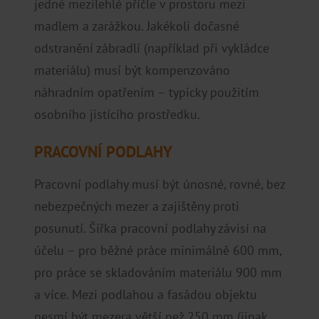
jedné mezilehlé příčle v prostoru mezi
madlem a zarážkou. Jakékoli dočasné
odstranění zábradlí (například při vykládce
materiálu) musí být kompenzováno
náhradním opatřením – typicky použitím
osobního jistícího prostředku.
PRACOVNÍ PODLAHY
Pracovní podlahy musí být únosné, rovné, bez
nebezpečných mezer a zajištěny proti
posunutí. Šířka pracovní podlahy závisí na
účelu – pro běžné práce minimálně 600 mm,
pro práce se skladováním materiálu 900 mm
a více. Mezi podlahou a fasádou objektu
nesmí být mezera větší než 250 mm (jinak