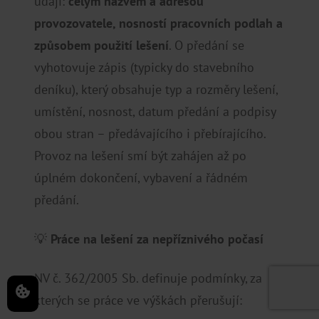
údaji:
celým názvem a adresou
provozovatele, nosností pracovních podlah a
způsobem použití lešení
. O předání se
vyhotovuje zápis (typicky do stavebního
deníku), který obsahuje typ a rozměry lešení,
umístění, nosnost, datum předání a podpisy
obou stran – předávajícího i přebírajícího.
Provoz na lešení smí být zahájen až po
úplném dokončení, vybavení a řádném
předání.
💡
Práce na lešení za nepříznivého počasí
NV č. 362/2005 Sb. definuje podmínky, za
kterých se práce ve výškách přerušují: