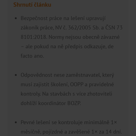
Shrnutí článku
Bezpečnost práce na lešení upravují
zákoník práce, NV č. 362/2005 Sb. a ČSN 73
8101:2018. Normy nejsou obecně závazné
– ale pokud na ně předpis odkazuje, de
facto ano.
Odpovědnost nese zaměstnavatel, který
musí zajistit školení, OOPP a pravidelné
kontroly. Na stavbách s více zhotoviteli
dohlíží koordinátor BOZP.
Pevné lešení se kontroluje minimálně 1×
měsíčně, pojízdné a zavěšené 1× za 14 dní.