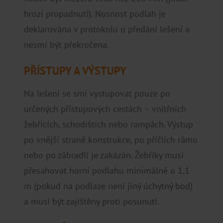
hrozí propadnutí). Nosnost podlah je
deklarována v protokolu o předání lešení a
nesmí být překročena.
PŘÍSTUPY A VÝSTUPY
Na lešení se smí vystupovat pouze po
určených přístupových cestách – vnitřních
žebřících, schodištích nebo rampách. Výstup
po vnější straně konstrukce, po příčlích rámu
nebo po zábradlí je zakázán. Žebříky musí
přesahovat horní podlahu minimálně o 1,1
m (pokud na podlaze není jiný úchytný bod)
a musí být zajištěny proti posunutí.