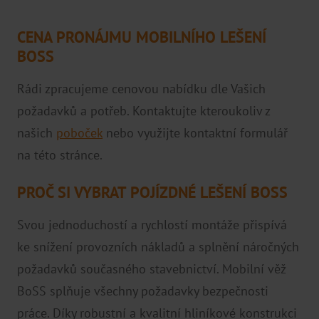
O NÁS
CENA PRONÁJMU MOBILNÍHO LEŠENÍ
Projekty podpořené EU
BOSS
Projekty
Rádi zpracujeme cenovou nabídku dle Vašich
Ke stažení
požadavků a potřeb. Kontaktujte kteroukoliv z
Kariéra
našich
poboček
nebo využijte kontaktní formulář
na této stránce.
Podporujeme
FAQ
PROČ SI VYBRAT POJÍZDNÉ LEŠENÍ BOSS
Ochrana oznamovatelů
Svou jednoduchostí a rychlostí montáže přispívá
ke snížení provozních nákladů a splnění náročných
POBOČKY
požadavků současného stavebnictví. Mobilní věž
Ostrava
BoSS splňuje všechny požadavky bezpečnosti
Olomouc
práce. Díky robustní a kvalitní hliníkové konstrukci