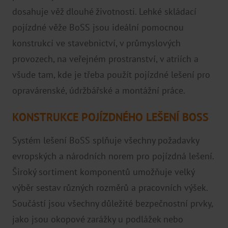
Brno
dosahuje věž dlouhé životnosti.
Lehké skládací
Praha
pojízdné věže BoSS jsou ideální pomocnou
konstrukcí ve stavebnictví, v průmyslových
Pardubice
provozech, na veřejném prostranství, v atriích a
Hradec Králové
všude tam, kde je třeba použít pojízdné lešení pro
Distributoři
opravárenské, údržbářské a montážní práce.
KONSTRUKCE POJÍZDNÉHO LEŠENÍ BOSS
Systém lešení BoSS splňuje všechny požadavky
evropských a národních norem pro pojízdná lešení.
Široký sortiment komponentů umožňuje velký
výběr sestav různých rozměrů a pracovních výšek.
Součástí jsou všechny důležité bezpečnostní prvky,
jako jsou okopové zarážky u podlážek nebo