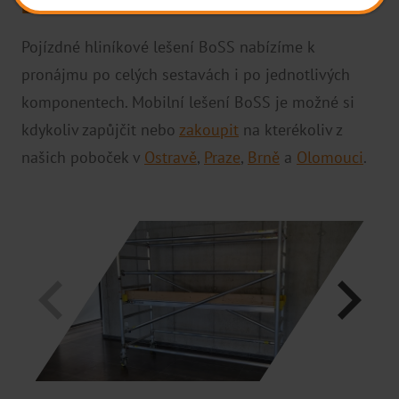
LEŠENÍ BOSS
Bednění
Zařízení staveb
Pojízdné hliníkové lešení BoSS nabízíme k
pronájmu po
celých sestavách i po jednotlivých
Bazar
komponentech
. Mobilní lešení BoSS je možné si
VÝROBA
kdykoliv
zapůjčit nebo
zakoupit
na kterékoliv z
Lešení
našich
poboček v
Ostravě
,
Praze
,
Brně
a
Olomouci
.
Bednění
Zařízení staveb
SLUŽBY
Montáž a demontáž
Doprava
Projekce
Servis a opravy