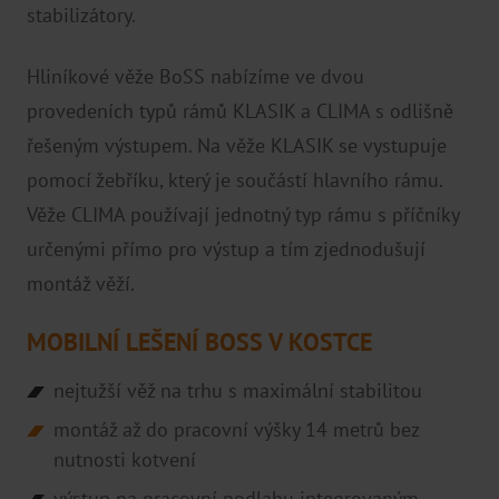
stabilizátory.
Hliníkové věže BoSS nabízíme ve dvou
provedeních typů rámů KLASIK a CLIMA s odlišně
řešeným výstupem. Na věže KLASIK se vystupuje
pomocí žebříku, který je součástí hlavního rámu.
Věže CLIMA používají jednotný typ rámu s příčníky
určenými přímo pro výstup a tím zjednodušují
montáž věží.
MOBILNÍ LEŠENÍ BOSS V KOSTCE
nejtužší věž na trhu s maximální stabilitou
montáž až do pracovní výšky 14 metrů bez
nutnosti kotvení
výstup na pracovní podlahu integrovaným