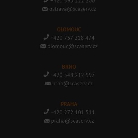
+420 595 222 200
ostrava@scaserv.cz
OLOMOUC
+420 737 218 474
olomouc@scaserv.cz
BRNO
+420 548 212 997
brno@scaserv.cz
PRAHA
+420 272 101 511
praha@scaserv.cz