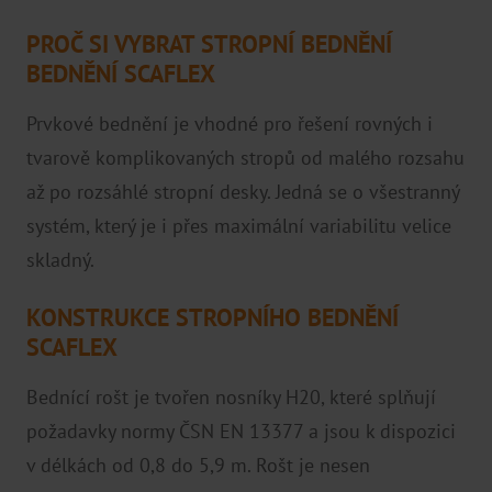
Brno
PROČ SI VYBRAT STROPNÍ BEDNĚNÍ
Praha
BEDNĚNÍ SCAFLEX
Pardubice
Prvkové bednění je vhodné pro řešení rovných i
Hradec Králové
tvarově komplikovaných stropů od malého rozsahu
Distributoři
až po rozsáhlé stropní desky. Jedná se o všestranný
systém, který je i přes maximální variabilitu velice
skladný.
KONSTRUKCE STROPNÍHO BEDNĚNÍ
SCAFLEX
Bednící rošt je tvořen nosníky H20, které splňují
požadavky normy ČSN EN 13377 a jsou k dispozici
v délkách od 0,8 do 5,9 m. Rošt je nesen