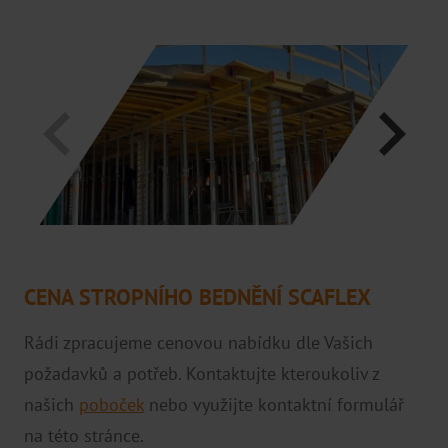
O NÁS
Projekty podpořené EU
Projekty
Ke stažení
Kariéra
Podporujeme
FAQ
CENA STROPNÍHO BEDNĚNÍ SCAFLEX
Ochrana oznamovatelů
Rádi zpracujeme cenovou nabídku dle Vašich
POBOČKY
požadavků a potřeb. Kontaktujte kteroukoliv z
Ostrava
našich
poboček
nebo využijte kontaktní formulář
Olomouc
na této stránce.