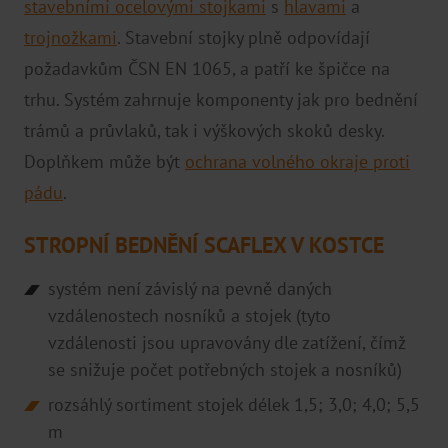
stavebními ocelovými stojkami
s
hlavami
a
trojnožkami
. Stavební stojky plně odpovídají
požadavkům ČSN EN 1065, a patří ke špičce na
trhu. Systém zahrnuje komponenty jak pro bednění
trámů a průvlaků, tak i výškových skoků desky.
Doplňkem může být
ochrana volného okraje proti
pádu
.
STROPNÍ BEDNĚNÍ SCAFLEX V KOSTCE
systém není závislý na pevně daných
vzdálenostech nosníků a stojek (tyto
vzdálenosti jsou upravovány dle zatížení, čímž
se snižuje počet potřebných stojek a nosníků)
rozsáhlý sortiment stojek délek 1,5; 3,0; 4,0; 5,5
m