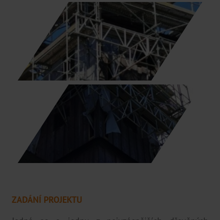
Brno
Praha
Pardubice
Hradec Králové
Distributoři
ZADÁNÍ PROJEKTU