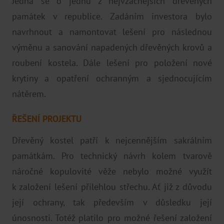
Jedná se o jednu z nejvzácnějších dřevěných
památek v republice. Zadáním investora bylo
navrhnout a namontovat lešení pro následnou
výměnu a sanování napadených dřevěných krovů a
roubení kostela. Dále lešení pro položení nové
krytiny a opatření ochranným a sjednocujícím
nátěrem.
ŘEŠENÍ PROJEKTU
Dřevěný kostel patří k nejcennějším sakrálním
památkám. Pro technický návrh kolem tvarově
náročné kopulovité věže nebylo možné využít
k založení lešení přilehlou střechu. Ať již z důvodu
její ochrany, tak především v důsledku její
únosnosti. Totéž platilo pro možné řešení založení