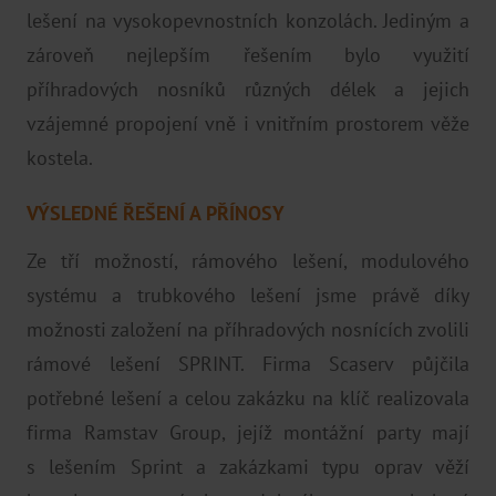
lešení na vysokopevnostních konzolách. Jediným a
zároveň nejlepším řešením bylo využití
příhradových nosníků různých délek a jejich
vzájemné propojení vně i vnitřním prostorem věže
kostela.
VÝSLEDNÉ ŘEŠENÍ A PŘÍNOSY
Ze tří možností, rámového lešení, modulového
systému a trubkového lešení jsme právě díky
možnosti založení na příhradových nosnících zvolili
rámové lešení SPRINT. Firma Scaserv půjčila
potřebné lešení a celou zakázku na klíč realizovala
firma Ramstav Group, jejíž montážní party mají
s lešením Sprint a zakázkami typu oprav věží