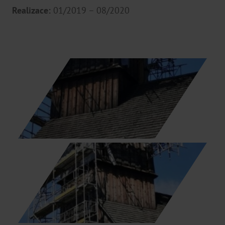
Realizace:
01/2019 – 08/2020
O NÁS
Projekty podpořené EU
Projekty
Ke stažení
Kariéra
Podporujeme
FAQ
Ochrana oznamovatelů
POBOČKY
Ostrava
Olomouc