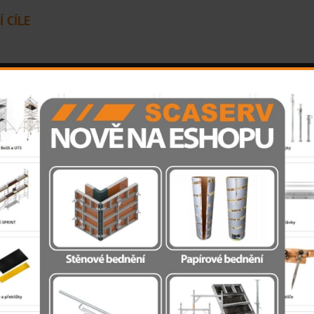
Í CÍLE
OBA
SLUŽBY
O NÁS
POBOČKY
Úvod
>
O nás
>
Projekty
>
Administr
.s. - Polyfunkční objekt 