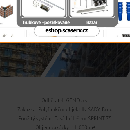
Odběratel: GEMO a.s.
Zakázka:
Polyfunkční objekt IN SADY, Brno
Použitý systém: Fasádní lešení SPRINT 75
Objem zakázky: 11 000 m²