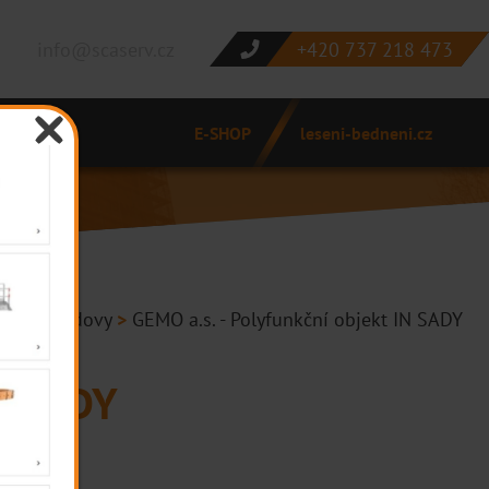
info@scaserv.cz
+420 737 218 473
E-SHOP
leseni-bedneni.cz
ativní budovy
>
GEMO a.s. - Polyfunkční objekt IN SADY
IN SADY