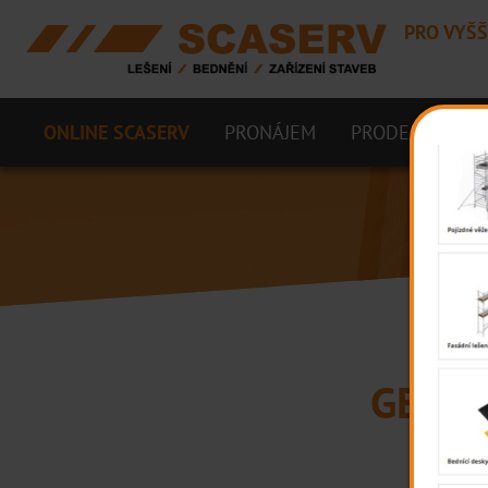
PRO VYŠŠ
ONLINE SCASERV
PRONÁJEM
PRODEJ
VÝR
GEMO a